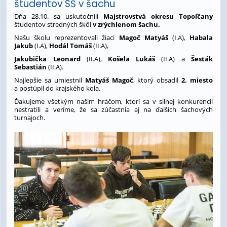
študentov SŠ v šachu
Dňa 28.10. sa uskutočnili
Majstrovstvá okresu Topoľčany
študentov stredných škôl
v zrýchlenom šachu.
Našu školu reprezentovali žiaci
Magoč Matyáš
(I.A),
Habala
Jakub
(I.A),
Hodál Tomáš
(II.A),
Jakubička Leonard
(II.A),
Košela Lukáš
(II.A) a
Šesták
Sebastián
(II.A).
Najlepšie sa umiestnil
Matyáš Magoč
, ktorý obsadil
2. miesto
a postúpil do krajského kola.
Ďakujeme všetkým našim hráčom, ktorí sa v silnej konkurencii
nestratili a veríme, že sa zúčastnia aj na ďalších šachových
turnajoch.