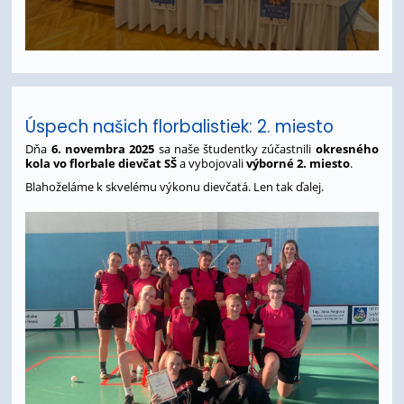
Úspech našich florbalistiek: 2. miesto
Dňa
6. novembra 2025
sa naše študentky zúčastnili
okresného
kola vo florbale dievčat SŠ
a vybojovali
výborné 2. miesto
.
Blahoželáme k skvelému výkonu dievčatá. Len tak ďalej.