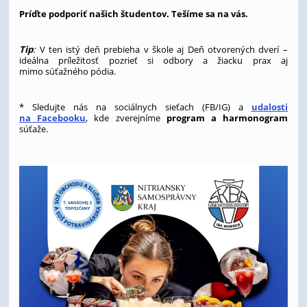
Príďte podporiť našich študentov. Tešíme sa na vás.
Tip
:
V ten istý deň prebieha v škole aj Deň otvorených dverí –
ideálna príležitosť pozrieť si odbory a žiacku prax aj
mimo súťažného pódia.
* Sledujte nás na sociálnych sieťach (FB/IG) a
udalosti
na Facebooku
, kde zverejníme
program a harmonogram
súťaže.