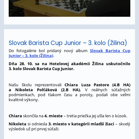
Slovak Barista Cup Junior – 3. kolo (Žilina)
Do fotogalérie bol pridaný nový album
Slovak Barista Cup
Junior – 3. kolo (Žilina)
.
Dňa 28. 10. sa na Hotelovej akadémii Žilina uskutočnilo
3. kolo Slovak Barista Cup Junior.
Našu školu reprezentovali
Chiara Luza Pastore (4.B HA)
a Nikoleta Polťáková (2.B HA).
V reálnych súťažných
podmienkach, pod tlakom času a poroty, podali obe veľmi
kvalitné výkony.
Chiara
skončila na
4. mieste
– tretia priečka jej ušla len o kúsok.
Nikoleta
si odniesla
3. miesto v kategórii mladší žiaci
– skvelý
výsledok už pri prvej súťaži.