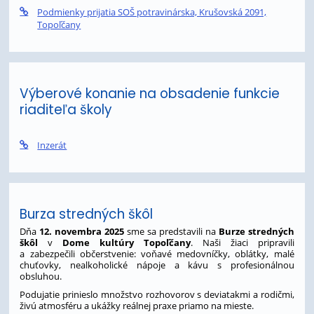
Podmienky prijatia SOŠ potravinárska, Krušovská 2091,
Topoľčany
Výberové konanie na obsadenie funkcie
riaditeľa školy
Inzerát
Burza stredných škôl
Dňa
12. novembra 2025
sme sa predstavili na
Burze stredných
škôl
v
Dome kultúry Topoľčany
. Naši žiaci pripravili
a zabezpečili občerstvenie: voňavé medovníčky, oblátky, malé
chuťovky, nealkoholické nápoje a kávu s profesionálnou
obsluhou.
Podujatie prinieslo množstvo rozhovorov s deviatakmi a rodičmi,
živú atmosféru a ukážky reálnej praxe priamo na mieste.