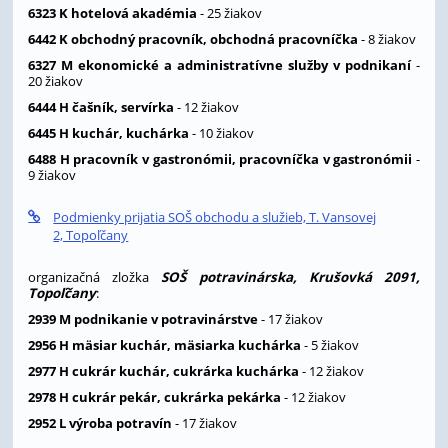
6323 K hotelová akadémia
- 25 žiakov
6442 K obchodný pracovník, obchodná pracovníčka
- 8 žiakov
6327 M ekonomické a administratívne služby v podnikaní
-
20 žiakov
6444 H čašník, servírka
- 12 žiakov
6445 H kuchár, kuchárka
- 10 žiakov
6488 H pracovník v gastronómii, pracovníčka v gastronómii
-
9 žiakov
Podmienky prijatia SOŠ obchodu a služieb, T. Vansovej
2, Topoľčany
organizačná zložka
SOŠ potravinárska, Krušovká 2091,
Topoľčany
:
2939 M podnikanie v potravinárstve
- 17 žiakov
2956 H mäsiar kuchár, mäsiarka kuchárka
- 5 žiakov
2977 H cukrár kuchár, cukrárka kuchárka
- 12 žiakov
2978 H cukrár pekár, cukrárka pekárka
- 12 žiakov
2952 L výroba potravín
- 17 žiakov