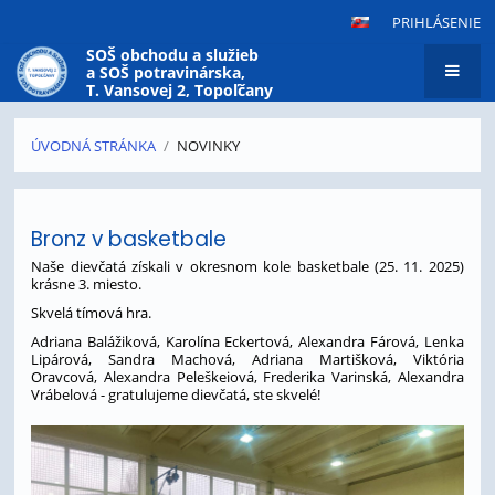
PRIHLÁSENIE
SOŠ obchodu a služieb
a SOŠ potravinárska,
T. Vansovej 2, Topoľčany
ÚVODNÁ STRÁNKA
/
NOVINKY
Novinky
Bronz v basketbale
Naše dievčatá získali v okresnom kole basketbale (25. 11. 2025)
krásne 3. miesto.
Skvelá tímová hra.
Adriana Balážiková, Karolína Eckertová, Alexandra Fárová, Lenka
Lipárová, Sandra Machová, Adriana Martišková, Viktória
Oravcová, Alexandra Peleškeiová, Frederika Varinská, Alexandra
Vrábelová - gratulujeme dievčatá, ste skvelé!