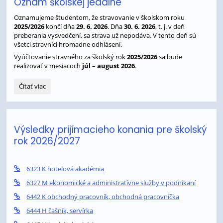
Oznam školskej jedálne
Oznamujeme študentom, že stravovanie v školskom roku
2025/2026
končí dňa
29. 6. 2026
. Dňa
30. 6. 2026
, t. j. v deň
preberania vysvedčení, sa strava už nepodáva. V tento deň sú
všetci stravníci hromadne odhlásení.
Vyúčtovanie stravného za školský rok
2025/2026
sa bude
realizovať v mesiacoch
júl – august 2026
.
Oznam
Čítať viac
školskej
jedálne:
Výsledky prijímacieho konania pre školský
rok 2026/2027
6323 K hotelová akadémia
6327 M ekonomické a administratívne služby v podnikaní
6442 K obchodný pracovník, obchodná pracovníčka
6444 H čašník, servírka