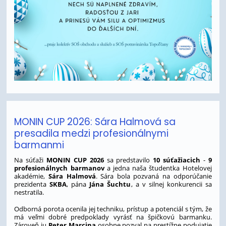
MONIN CUP 2026: Sára Halmová sa
presadila medzi profesionálnymi
barmanmi
Na súťaži
MONIN CUP 2026
sa predstavilo
10 súťažiacich
-
9
profesionálnych barmanov
a jedna naša študentka Hotelovej
akadémie,
Sára Halmová
. Sára bola pozvaná na odporúčanie
prezidenta
SKBA
, pána
Jána Šuchtu
, a v silnej konkurencii sa
nestratila.
Odborná porota ocenila jej techniku, prístup a potenciál s tým, že
má veľmi dobré predpoklady vyrásť na špičkovú barmanku.
Zároveň ju
Peter Marcina
osobne pozval na prestížne podujatie