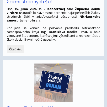
žiakmi stredných škôl
ako
zástupcov
Dňa
15. júna 2026
sa v
Koncertnej sále Župného domu
v Nitre
uskutočnilo slávnostné ocenenie najúspešnejších žiakov
rodičov
stredných škôl v zriaďovateľskej pôsobnosti
Nitrianskeho
žiakov:
samosprávneho kraja
.
Podujatie sa konalo na pozvanie predsedu Nitrianskeho
samosprávneho kraja
Ing. Branislava Becíka, PhD.
a bolo
venované študentom, ktorí svojimi výsledkami a reprezentáciou
školy dosiahli výnimočné úspechy.
Naše
Čítať viac
študentky
Sára
Halmová
a
Vanesa
Kúdelová
ocenené
medzi
najúspešnejšími
žiakmi
stredných
škôl: