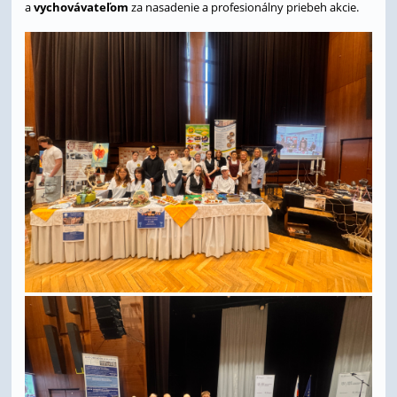
a
vychovávateľom
za nasadenie a profesionálny priebeh akcie.