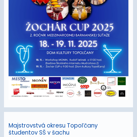
Majstrovstvá okresu Topoľčany
študentov SŠ v šachu