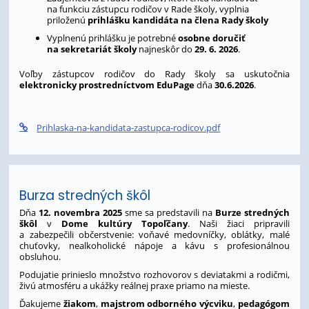
na funkciu zástupcu rodičov v Rade školy, vyplnia
priloženú
prihlášku kandidáta na člena Rady školy
Vyplnenú prihlášku je potrebné
osobne doručiť
na sekretariát školy
najneskôr do
29. 6. 2026
.
Voľby zástupcov rodičov do Rady školy sa uskutočnia
elektronicky prostredníctvom EduPage
dňa
30.6.2026
.
Prihlaska-na-kandidata-zastupca-rodicov.pdf
Burza stredných škôl
Dňa
12. novembra 2025
sme sa predstavili na
Burze stredných
škôl
v
Dome kultúry Topoľčany
. Naši žiaci pripravili
a zabezpečili občerstvenie: voňavé medovníčky, oblátky, malé
chuťovky, nealkoholické nápoje a kávu s profesionálnou
obsluhou.
Podujatie prinieslo množstvo rozhovorov s deviatakmi a rodičmi,
živú atmosféru a ukážky reálnej praxe priamo na mieste.
Ďakujeme
žiakom
,
majstrom odborného výcviku
,
pedagógom