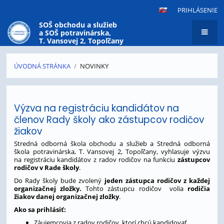
PRIHLÁSENIE
SOŠ obchodu a služieb
a SOŠ potravinárska,
T. Vansovej 2, Topoľčany
ÚVODNÁ STRÁNKA
/
NOVINKY
Novinky
Výzva na registráciu kandidátov na
členov Rady školy ako zástupcov rodičov
žiakov
Stredná odborná škola obchodu a služieb a Stredná odborná
škola potravinárska, T. Vansovej 2, Topoľčany, vyhlasuje výzvu
na registráciu kandidátov z radov rodičov na funkciu
zástupcov
rodičov v Rade školy
.
Do Rady školy bude zvolený
jeden zástupca rodičov z každej
organizačnej zložky.
Tohto zástupcu rodičov volia
rodičia
žiakov danej organizačnej zložky
.
Ako sa prihlásiť:
Záujemcovia z radov rodičov, ktorí chcú kandidovať