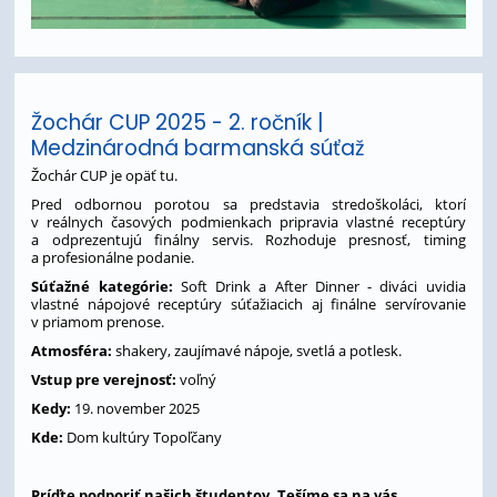
Žochár CUP 2025 - 2. ročník |
Medzinárodná barmanská súťaž
Žochár CUP je opäť tu.
Pred odbornou porotou sa predstavia stredoškoláci, ktorí
v reálnych časových podmienkach pripravia vlastné receptúry
a odprezentujú finálny servis. Rozhoduje presnosť, timing
a profesionálne podanie.
Súťažné kategórie:
Soft Drink a After Dinner - diváci uvidia
vlastné nápojové receptúry súťažiacich aj finálne servírovanie
v priamom prenose.
Atmosféra:
shakery, zaujímavé nápoje, svetlá a potlesk.
Vstup pre verejnosť:
voľný
Kedy:
19. november 2025
Kde:
Dom kultúry Topoľčany
Príďte podporiť našich študentov. Tešíme sa na vás.