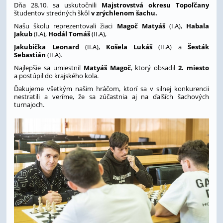
Dňa 28.10. sa uskutočnili
Majstrovstvá okresu Topoľčany
študentov stredných škôl
v zrýchlenom šachu.
Našu školu reprezentovali žiaci
Magoč Matyáš
(I.A),
Habala
Jakub
(I.A),
Hodál Tomáš
(II.A),
Jakubička Leonard
(II.A),
Košela Lukáš
(II.A) a
Šesták
Sebastián
(II.A).
Najlepšie sa umiestnil
Matyáš Magoč
, ktorý obsadil
2. miesto
a postúpil do krajského kola.
Ďakujeme všetkým našim hráčom, ktorí sa v silnej konkurencii
nestratili a veríme, že sa zúčastnia aj na ďalších šachových
turnajoch.