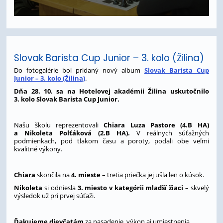
Slovak Barista Cup Junior – 3. kolo (Žilina)
Do fotogalérie bol pridaný nový album
Slovak Barista Cup
Junior – 3. kolo (Žilina)
.
Dňa 28. 10. sa na Hotelovej akadémii Žilina uskutočnilo
3. kolo Slovak Barista Cup Junior.
Našu školu reprezentovali
Chiara Luza Pastore (4.B HA)
a Nikoleta Polťáková (2.B HA).
V reálnych súťažných
podmienkach, pod tlakom času a poroty, podali obe veľmi
kvalitné výkony.
Chiara
skončila na
4. mieste
– tretia priečka jej ušla len o kúsok.
Nikoleta
si odniesla
3. miesto v kategórii mladší žiaci
– skvelý
výsledok už pri prvej súťaži.
Ďakujeme dievčatám
za nasadenie, výkon aj umiestnenia.