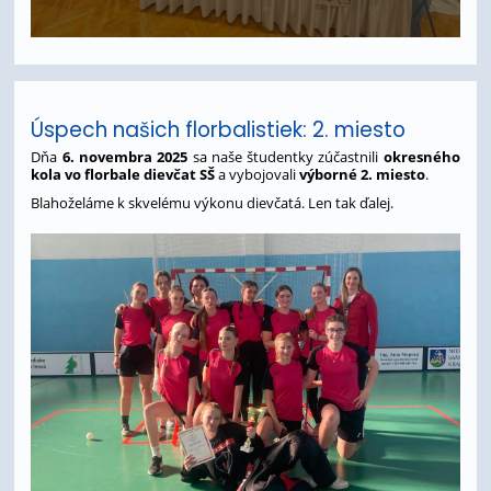
Úspech našich florbalistiek: 2. miesto
Dňa
6. novembra 2025
sa naše študentky zúčastnili
okresného
kola vo florbale dievčat SŠ
a vybojovali
výborné 2. miesto
.
Blahoželáme k skvelému výkonu dievčatá. Len tak ďalej.