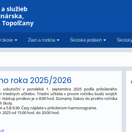
a služieb
inárska,
, Topoľčany
 škole
Žiaci a rodičia
Školská jedáleň
Školský
ého roka 2025/2026
 uskutoční v pondelok 1. septembra 2025 podľa priloženého
riednych učiteľov. Triedni učitelia v prvom ročníku budú svojich
y. Nástup prvákov je o 8:00 hod. Zoznamy žiakov do prvého ročníka
h školy.
4.A a 5.B 9:30. Časy nájdete v priloženom harmonograme.
9. 2025 od 15:00 hod. do 20:00 hod.
pdf