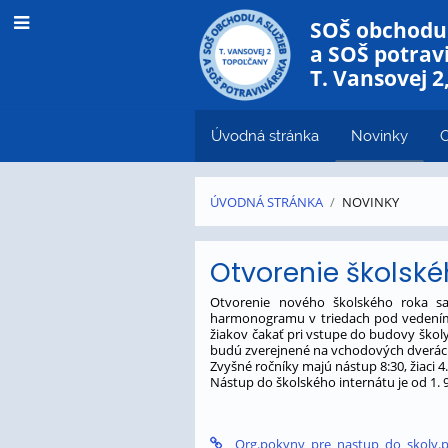
SOŠ obchodu 
a SOŠ potrav
T. Vansovej 2
Úvodná stránka
Novinky
O
ÚVODNÁ STRÁNKA
/
NOVINKY
Novinky
Otvorenie školsk
Otvorenie nového školského roka sa
harmonogramu v triedach pod vedením t
žiakov čakať pri vstupe do budovy škol
budú zverejnené na vchodových dverác
Zvyšné ročníky majú nástup 8:30, žiaci 
Nástup do školského internátu je od 1. 
Org.pokyny_pre_nastup_do_skoly.