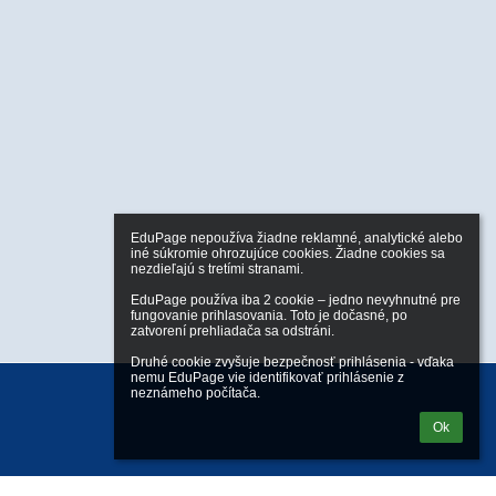
EduPage nepoužíva žiadne reklamné, analytické alebo 
iné súkromie ohrozujúce cookies. Žiadne cookies sa 
nezdieľajú s tretími stranami.

EduPage používa iba 2 cookie – jedno nevyhnutné pre 
fungovanie prihlasovania. Toto je dočasné, po 
zatvorení prehliadača sa odstráni.

Druhé cookie zvyšuje bezpečnosť prihlásenia - vďaka 
nemu EduPage vie identifikovať prihlásenie z 
neznámeho počítača.
Ok