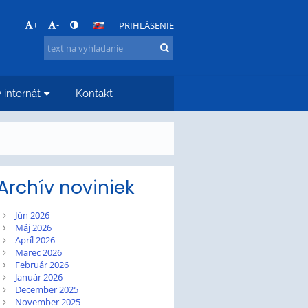
+
-
PRIHLÁSENIE
 internát
Kontakt
Archív noviniek
Jún 2026
Máj 2026
Apríl 2026
Marec 2026
Február 2026
Január 2026
December 2025
November 2025