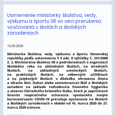
školstva
o
prerušení
Usmernenie ministerky školstva, vedy,
vyučovania
výskumu a športu SR vo veci prerušenia
:
vyučovania v školách a školských
zariadeniach
12.03.2020
Ministerka školstva, vedy, výskumu a športu Slovenskej
republiky podľa ustanovenia § 3 ods. 8 vyhlášky č. 231/2009
Z. z. Ministerstva školstva SR o podrobnostiach o organizácii
školského roka na základných školách, na stredných
školách, na základných umeleckých školách,
na praktických školách, na odborných učilištiach
a na jazykových školách v dôsledku ohrozenia života
a zdravia detí, žiakov alebo zamestnancov škôl a školských
zariadení na základe rozhodnutia hlavného hygienika
a záverov Ústredného krízového štábu, ktoré je zapríčinené
šírením respiračného ochorenia vyvolaného novým
koronavírusom COVID-19 prerušuje vyučovanie na školách
a školských zariadeniach v období od 16. marca 2020 do 27.
marca 2020 vrátane.