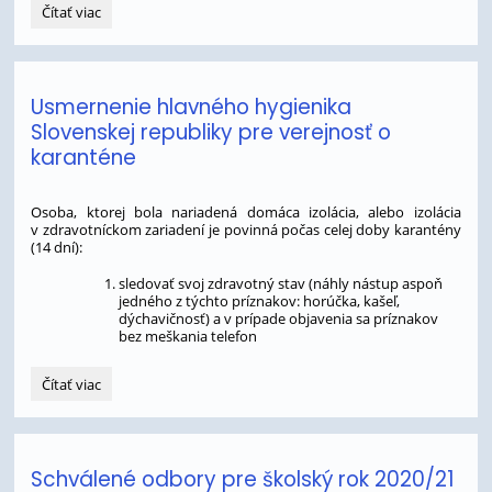
Usmernenie
Čítať viac
ministerky
školstva,
vedy,
výskumu
Usmernenie hlavného hygienika
a
Slovenskej republiky pre verejnosť o
športu
SR
karanténe
vo
veci
prerušenia
Osoba, ktorej bola nariadená domáca izolácia, alebo izolácia
vyučovania
v zdravotníckom zariadení je povinná počas celej doby karantény
(14 dní):
v
školách
sledovať svoj zdravotný stav (náhly nástup aspoň
a
jedného z týchto príznakov: horúčka, kašeľ,
školských
dýchavičnosť) a v prípade objavenia sa príznakov
zariadeniach:
bez meškania telefon
Usmernenie
Čítať viac
hlavného
hygienika
Slovenskej
republiky
Schválené odbory pre školský rok 2020/21
pre