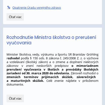
Opatrenie Úradu verejného zdravo
Maturitné
Čítať viac
a
prijímacie
skúšky
2020:
Rozhodnutie Ministra školstva o prerušení
vyučovania
Minister školstva, vedy, výskumu a športu SR Branislav Gröhling
r
ozhodol
podľa § 150 ods. 8 zákona č. 245/2008 Z. z. o výchove
a vzdelávaní (školský zákon) a o zmene a doplnení niektorých
zákonov v znení neskorších predpisov
o mimoriadnom
prerušení vyučovania v školách a prevádzky školských
zariadení od 30. marca 2020 do odvolania.
Zároveň rozhodol o
zmenách termínov prijímacích skúšok, záverečných
a maturitných skúšok.
Celé znenie nájdete v priloženom
dokumente.
Rozhodnutie
Čítať viac
Ministra