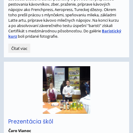
pestovania kávovníkov, zber, praženie, príprave kávových
nápojov ako Frenchpress, Aeropress, Tureckej džezvy. Okrem
toho prešli prácou s mlynčekmi, speňovaniu mlieka, základmi
Latte artu, príprave kávovo mliečnych nápojov. Na konci kurzu
a po absolvovaní záverečného testu úspešní "baristi" získali
Certifikát s medzinárodnou pôsobnosťou. Do galérie
Baristický
kurz
boli pridané fotografie.
Baristický
Čítať viac
kurz:
Prezentácia škôl
Čaro Vianoc