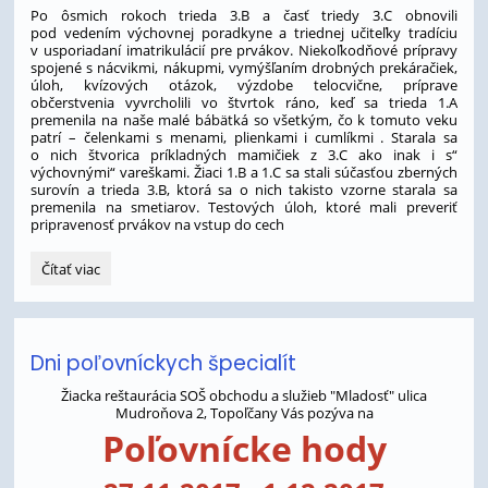
Po ôsmich rokoch trieda 3.B a časť triedy 3.C obnovili
pod vedením výchovnej poradkyne a triednej učiteľky tradíciu
v usporiadaní imatrikulácií pre prvákov. Niekoľkodňové prípravy
spojené s nácvikmi, nákupmi, vymýšľaním drobných prekáračiek,
úloh, kvízových otázok, výzdobe telocvične, príprave
občerstvenia vyvrcholili vo štvrtok ráno, keď sa trieda 1.A
premenila na naše malé bábätká so všetkým, čo k tomuto veku
patrí – čelenkami s menami, plienkami i cumlíkmi . Starala sa
o nich štvorica príkladných mamičiek z 3.C ako inak i s“
výchovnými“ vareškami. Žiaci 1.B a 1.C sa stali súčasťou zberných
surovín a trieda 3.B, ktorá sa o nich takisto vzorne starala sa
premenila na smetiarov. Testových úloh, ktoré mali preveriť
pripravenosť prvákov na vstup do cech
Imatrikulácia:
Čítať viac
Dni poľovníckych špecialít
Žiacka reštaurácia SOŠ obchodu a služieb "Mladosť" ulica
Mudroňova 2, Topoľčany Vás pozýva na
Poľovnícke hody