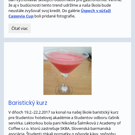
že aj v budúcnosti tento trend udržíme a naša škola bude
neustále zvyšovať svoj kredit. Do galérie
Úspech v súťaži
Cassovia Cup
boli pridané fotografie.
Úspech
Čítať viac
v
súťaži
Cassovia
Cup:
Baristický kurz
V dňoch 19.2.-22.2.2017 sa konal na našej škole baristický kurz
pre študentov hotelovej akadémie a študentov odboru čašník
servírka. Lektorkou bola pani Nikoleta Šalmíková z Academy of
Coffee s.r.o. ktorú zastrešuje SKBA, Slovenská barmanská
asociácia. Študenti získali poznatky o pôvode kávy, spôsobu