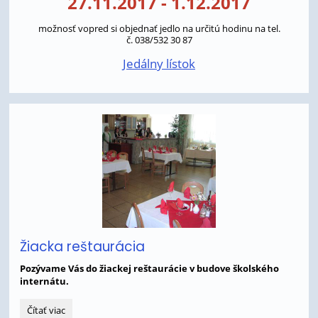
27.11.2017 - 1.12.2017
možnosť vopred si objednať jedlo na určitú hodinu na tel.
č. 038/532 30 87
Jedálny lístok
Žiacka reštaurácia
Pozývame Vás do žiackej reštaurácie v budove školského
internátu.
Žiacka
Čítať viac