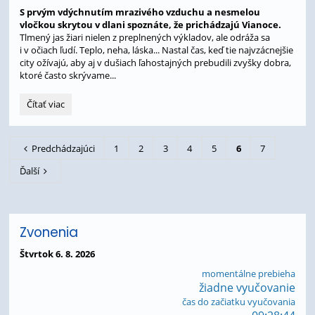
S prvým vdýchnutím mrazivého vzduchu a nesmelou
vločkou skrytou v dlani spoznáte, že prichádzajú Vianoce.
Tlmený jas žiari nielen z preplnených výkladov, ale odráža sa
i v očiach ľudí. Teplo, neha, láska... Nastal čas, keď tie najvzácnejšie
city ožívajú, aby aj v dušiach ľahostajných prebudili zvyšky dobra,
ktoré často skrývame...
Prezentácia
Čítať viac
škôl:
Predchádzajúci
1
2
3
4
5
6
7
Ďalší
Zvonenia
Štvrtok 6. 8. 2026
momentálne prebieha
žiadne vyučovanie
čas do začiatku vyučovania