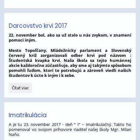
Darcovstvo krvi 2017
22. november bol, ako sa už stalo u nás zvykom, v znamení
pomoci iným.
Mesto Topoľčany, Mládežnícky parlament a Slovenský
červený kríž zorganizovali odber krvi pod názvom :
Študentská kvapka krvi. Naša škola sa tejto humánnej
akcie každoročne zúčastňuje, aby sme aj takýmto spôsobom
pomohli ľuďom, ktorí to potrebujú a zároveň viedli našich
študentov k úcte k iným i k sebe.
Darcovstvo
Čítať viac
krvi
2017:
Imatrikulácia
A je tu 23. november 2017 - deň “ I“ – imatrikulačný. Takto ho
pomenoval vo svojom príhovore riaditeľ našej školy Mgr. Milan
Naňo.