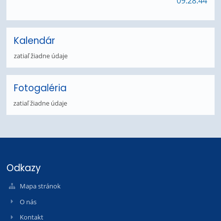
09:28:44
Kalendár
zatiaľ žiadne údaje
Fotogaléria
zatiaľ žiadne údaje
Odkazy
Mapa stránok
O nás
Kontakt