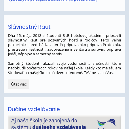
Slávnostný Raut
Dňa 15. mája 2018 si študenti 3 :B hotelovej akadémii pripravili
slávnostný Raut pre pozvaných hostí a rodičov. Tejto veľmi
peknej akcii predchádzala tvrdá príprava ako príprava Protokolu,
prestretie miestnosti , zadováženie inventáru a surovín, príprava
jedál, nápojov a samotný servis.
Samotný študenti ukázali svoje vedomosti a zručnosti, ktoré
nadobudli počas troch rokov na našej škole. Každý kto má záujem
študovať na našej škole má dvere otvorené. Tešíme sa na Vás.
Slávnostný
Čítať viac
Raut:
Duálne vzdelávanie