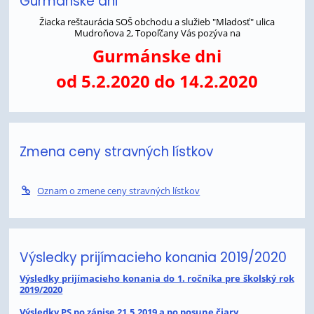
Gurmánske dni
Žiacka reštaurácia SOŠ obchodu a služieb "Mladosť" ulica
Mudroňova 2, Topoľčany Vás pozýva na
Gurmánske dni
od 5.2.2020 do 14.2.2020
Zmena ceny stravných lístkov
Oznam o zmene ceny stravných lístkov
Výsledky prijímacieho konania 2019/2020
Výsledky prijímacieho konania do 1. ročníka pre školský rok
2019/2020
Výsledky PS po zápise 21.5.2019 a po posune čiary