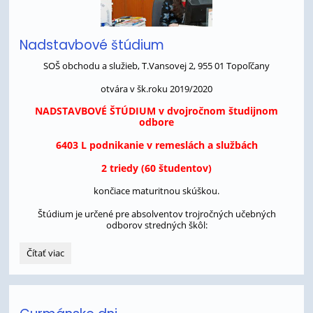
Nadstavbové štúdium
SOŠ obchodu a služieb, T.Vansovej 2, 955 01 Topoľčany
otvára v šk.roku 2019/2020
NADSTAVBOVÉ ŠTÚDIUM v dvojročnom študijnom
odbore
6403 L podnikanie v remeslách a službách
2 triedy (60 študentov)
končiace maturitnou skúškou.
Štúdium je určené pre absolventov trojročných učebných
odborov stredných škôl:
Nadstavbové
Čítať viac
štúdium: