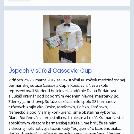
reštaurácia:
Úspech v súťaži Cassovia Cup
V dňoch 21-23. marca 2017 sa uskutočnil XI. ročník medzinárodnej
barmanskej súťaže Cassovia Cup v Košiciach. Našu školu
reprezentovali študenti hotelovej akadémie Diana Buriánová
a Lukáš Kramár pod odborným vedením hlavnej majsterky Bc.
Zdenky Jamrichovej. Súťaže sa zúčastnilo spolu 58 barmanov
z rôznych krajín ako Česko, Maďarsko, Poľsko, Estónsko,
Nemecko a pod. V silnej konkurencii sme obstáli na výbornú.
Diana Buriánová sa umiestnila na I. mieste a Lukáš Kramár sa stal
absolútnym víťazom barmanskej súťaže. Sme hrdí, že sa nám
v dnešnej nelichotivej situácií, kedy "bojujeme" o každého žiaka,
darí vychovávať skvelých odborníkov pre gastronómiu. Veríme,