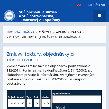
PRIHLÁSENIE
SOŠ obchodu a služieb
a SOŠ potravinárska,
T. Vansovej 2, Topoľčany
ÚVODNÁ STRÁNKA
/
O ŠKOLE
/
ADMINISTRATÍVA
/
ZMLUVY, FAKTÚRY, OBJEDNÁVKY A OBSTARÁVANIA
Zmluvy,
Zmluvy, faktúry, objednávky a
faktúry,
obstarávania
objednávky
Zverejňovanie zmlúv, faktúr a objednávok podľa zákona č.
a
382/2011, ktorým sa mení a dopĺňa zákon č. 211/2000 Z. z. o
obstarávania
slobodnom prístupe k informáciám. Zverejňovanie verejných
obstarávaní podľa č. zákona č. 343/2015 Z.z. o verejnom
obstarávaní.
Vyhľadávanie:
Objednávateľ:
Typ:
Rok:
Mesiac: