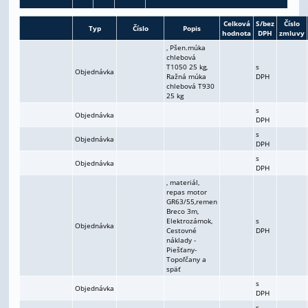
Celková
S/bez
Číslo
Typ
Číslo
Popis
hodnota
DPH
zmluvy
, Pšen.múka
chlebová
T1050 25 kg,
s
Objednávka
Ražná múka
DPH
chlebová T930
25 kg
s
Objednávka
DPH
s
Objednávka
DPH
s
Objednávka
DPH
, materiál,
repas motor
GR63/55,remen
Breco 3m,
Elektrozámok,
s
Objednávka
Cestovné
DPH
náklady -
Piešťany-
Topoľčany a
späť
s
Objednávka
DPH
s