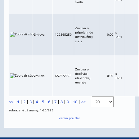
škola
Zmluva o
pripojení do
s
Zmluva
122565250
0,00
distribučnej
DPH
siete
Zmluva o
dodávke
s
Zmluva
6575/2025
0,00
elektrickej
DPH
energie
<<
|
1
|
2
|
3
|
4
|
5
|
6
|
7
|
8
|
9
|
10
|
>>
zobrazené záznamy: 1-20/829
verzia pre tlač