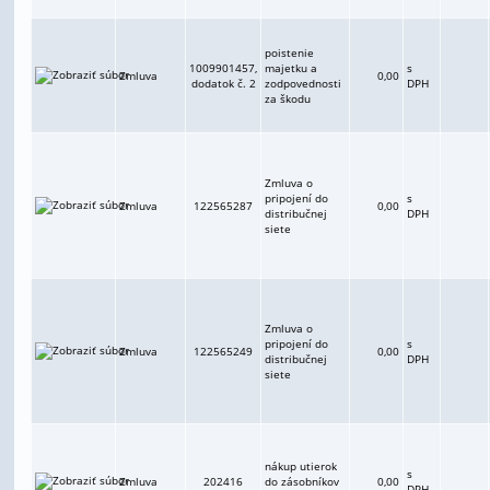
poistenie
1009901457,
majetku a
s
Zmluva
0,00
dodatok č. 2
zodpovednosti
DPH
za škodu
Zmluva o
pripojení do
s
Zmluva
122565287
0,00
distribučnej
DPH
siete
Zmluva o
pripojení do
s
Zmluva
122565249
0,00
distribučnej
DPH
siete
nákup utierok
s
Zmluva
202416
do zásobníkov
0,00
DPH