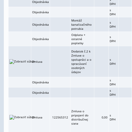
Objednávka
DPH
s
Objednávka
DPH
Montáž
s
Objednávka
kanalizačného
DPH
potrubia
Odplata +
s
Objednávka
ostatné
DPH
poplatky
Dodatok č.2 k
Zmluve o
spolupráci a o
s
Zmluva
spracúvaní
DPH
osobných
údajov
s
Objednávka
DPH
s
Objednávka
DPH
Zmluva o
pripojení do
s
Zmluva
122565312
0,00
distribučnej
DPH
siete