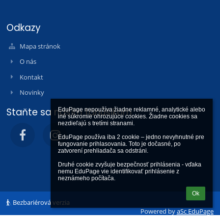
Odkazy
Mapa stránok
O nás
Kontakt
Novinky
Staňte sa naším fanúšikom
EduPage nepoužíva žiadne reklamné, analytické alebo 
iné súkromie ohrozujúce cookies. Žiadne cookies sa 
nezdieľajú s tretími stranami.

EduPage používa iba 2 cookie – jedno nevyhnutné pre 
fungovanie prihlasovania. Toto je dočasné, po 
zatvorení prehliadača sa odstráni.

Druhé cookie zvyšuje bezpečnosť prihlásenia - vďaka 
nemu EduPage vie identifikovať prihlásenie z 
neznámeho počítača.
Ok
Bezbariérová verzia
Powered by
aSc EduPage