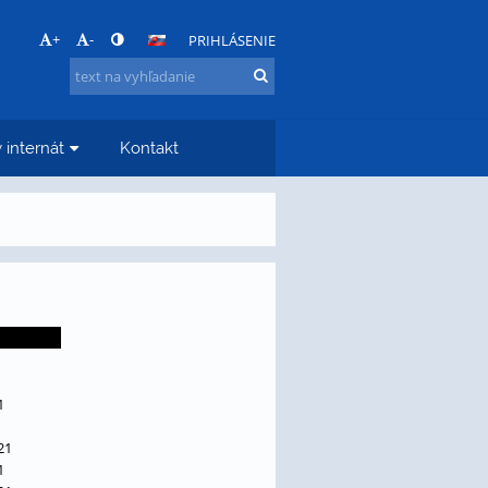
+
-
PRIHLÁSENIE
 internát
Kontakt
1
1
21
1