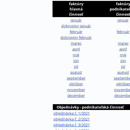
faktúry
faktúr
hlavná
podnikate
činnosť
činnos
január
január
dobropisy január
február
február
dobropisy február
marec
marec
april
april
máj
máj
jún
jún
júl
júl
august
august
september
septemb
október
októbe
november
novembe
december
decembe
Objednávky - podnikateľská činnosť
objednávka č. 1/2021
objednávka č. 2/2021
objednávka č. 3/2021