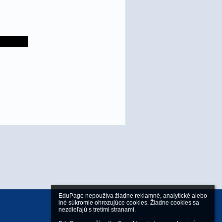
EduPage nepoužíva žiadne reklamné, analytické alebo 
iné súkromie ohrozujúce cookies. Žiadne cookies sa 
nezdieľajú s tretími stranami.
