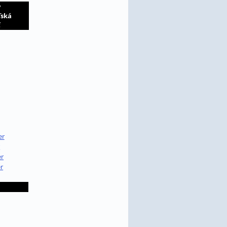
y
ľská
ť
er
r
r
r