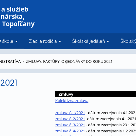
a služieb
inárska,
, Topoľčany
 škole
Žiaci a rodičia
Školská jedáleň
Školský
NISTRATÍVA
/
ZMLUVY, FAKTÚRY, OBJEDNÁVKY DO ROKU 2021
2021
<
Zmluvy
Kolektívna zmluva
zmluva č. 1/2021
- dátum zverejnenia 4.1.202
zmluva č. 2/2021
- dátum zverejnenia 4.1.202
zmluva č. 3/2021
- dátum zverejnenia 29.1.20
zmluva č. 4/2021
- dátum zverejnenia 1.2.202